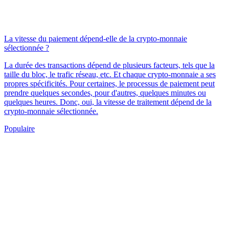
La vitesse du paiement dépend-elle de la crypto-monnaie
sélectionnée ?
La durée des transactions dépend de plusieurs facteurs, tels que la
taille du bloc, le trafic réseau, etc. Et chaque crypto-monnaie a ses
propres spécificités. Pour certaines, le processus de paiement peut
prendre quelques secondes, pour d'autres, quelques minutes ou
quelques heures. Donc, oui, la vitesse de traitement dépend de la
crypto-monnaie sélectionnée.
Populaire