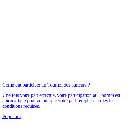
Comment participer au Tournoi des parieurs ?
Une fois votre pari effectué, votre participation au Tournoi est
automatique pour autant que votre pari remplisse toutes les
conditions requises.
Populaire