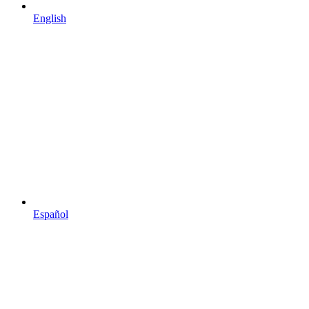
English
Español