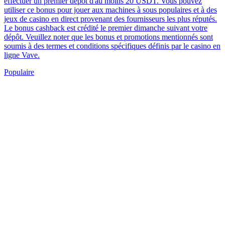
effectuer un premier dépôt d'au moins 20 USDT. Vous pouvez
utiliser ce bonus pour jouer aux machines à sous populaires et à des
jeux de casino en direct provenant des fournisseurs les plus réputés.
Le bonus cashback est crédité le premier dimanche suivant votre
dépôt. Veuillez noter que les bonus et promotions mentionnés sont
soumis à des termes et conditions spécifiques définis par le casino en
ligne Vave.
Populaire