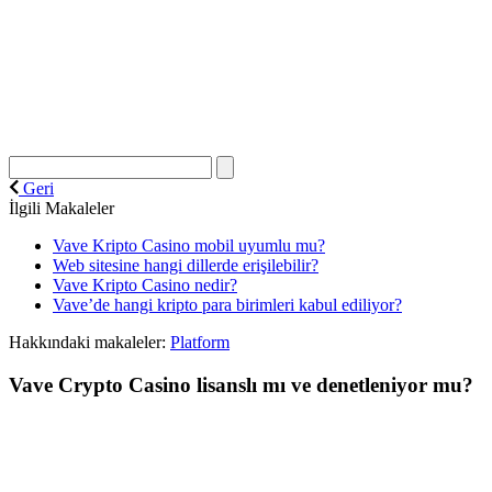
Geri
İlgili Makaleler
Vave Kripto Casino mobil uyumlu mu?
Web sitesine hangi dillerde erişilebilir?
Vave Kripto Casino nedir?
Vave’de hangi kripto para birimleri kabul ediliyor?
Hakkındaki makaleler:
Platform
Vave Crypto Casino lisanslı mı ve denetleniyor mu?