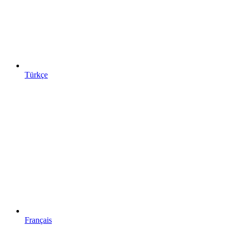
Türkçe
Français