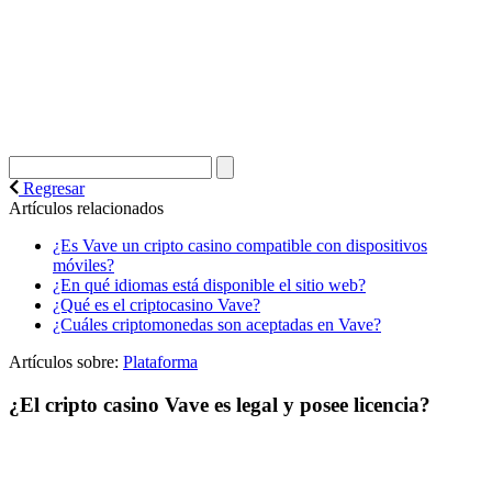
Regresar
Artículos relacionados
¿Es Vave un cripto casino compatible con dispositivos
móviles?
¿En qué idiomas está disponible el sitio web?
¿Qué es el criptocasino Vave?
¿Cuáles criptomonedas son aceptadas en Vave?
Artículos sobre:
Plataforma
¿El cripto casino Vave es legal y posee licencia?