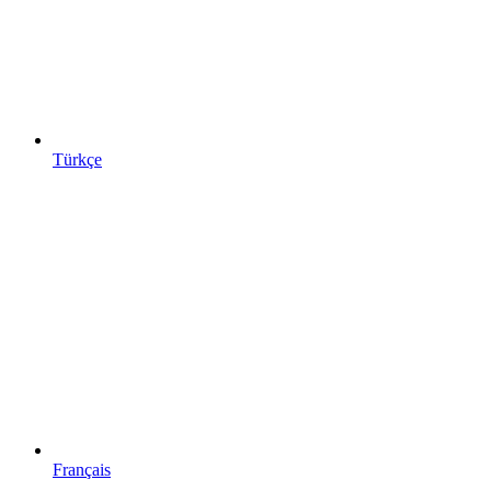
Türkçe
Français