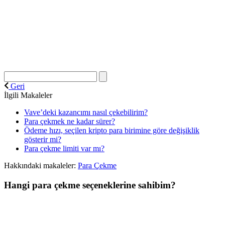
Geri
İlgili Makaleler
Vave’deki kazancımı nasıl çekebilirim?
Para çekmek ne kadar sürer?
Ödeme hızı, seçilen kripto para birimine göre değişiklik
gösterir mi?
Para çekme limiti var mı?
Hakkındaki makaleler:
Para Çekme
Hangi para çekme seçeneklerine sahibim?