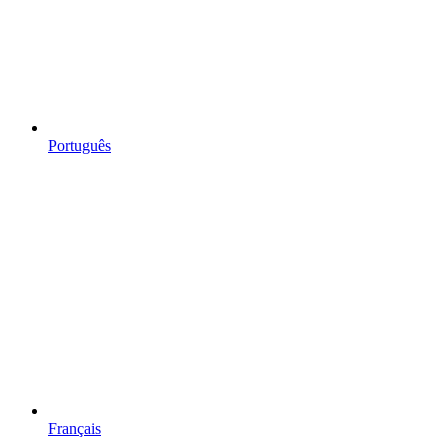
Português
Français