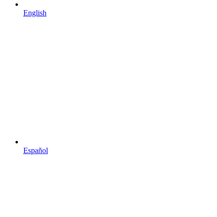
English
Español