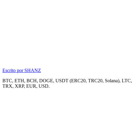
Escrito por
SHANZ
BTC, ETH, BCH, DOGE, USDT (ERC20, TRC20, Solana), LTC,
TRX, XRP, EUR, USD.