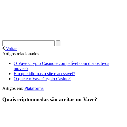
Voltar
Artigos relacionados
O Vave Crypto Casino é compatível com dispositivos
móveis?
Em que idiomas o site é acessível?
O que é o Vave Crypto Casino?
Artigos em:
Plataforma
Quais criptomoedas são aceitas no Vave?